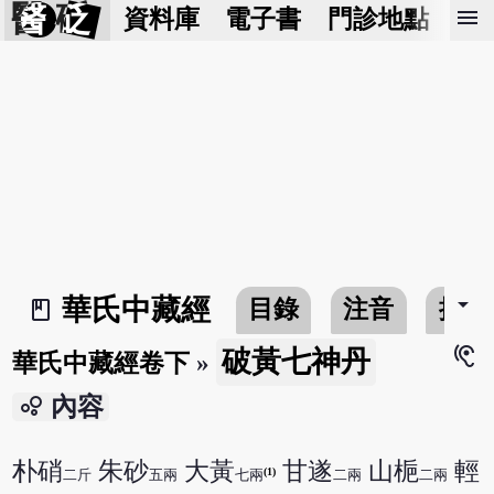
醫 砭
menu
資料庫
電子書
門診地點
預
arrow_drop_down
華氏中藏經
目錄
注音
搜尋
book_2
hearing
破黃七神丹
華氏中藏經卷下
»
bubble_chart
內容
朴硝
朱砂
大黃
甘遂
山梔
輕
(1)
二斤
五兩
七兩
二兩
二兩