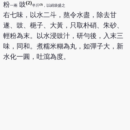
(2)
粉
豉
(3)
一兩
半斤
，以絹袋盛之
右七味，以水二斗，熬令水盡，除去甘
遂、豉、梔子、大黃，只取朴硝、朱砂、
輕粉為末。以水浸豉汁，研勻後，入末三
味，同和。煮糯米糊為丸，如彈子大，新
水化一圓，吐瀉為度。