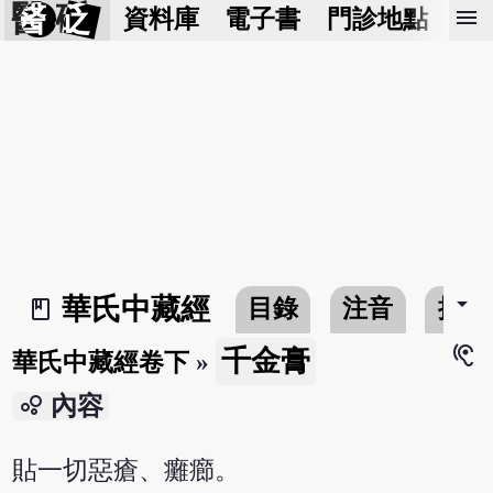
醫 砭
menu
資料庫
電子書
門診地點
預
arrow_drop_down
華氏中藏經
目錄
注音
搜尋
book_2
hearing
千金膏
華氏中藏經卷下
»
bubble_chart
內容
貼一切惡瘡、癱癤。