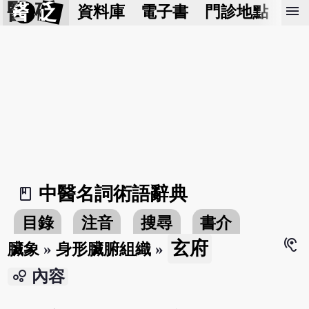
醫 砭
menu
資料庫
電子書
門診地點
預
中醫名詞術語辭典
book_2
目錄
注音
搜尋
書介
hearing
玄府
臟象
»
身形臟腑組織
»
bubble_chart
內容