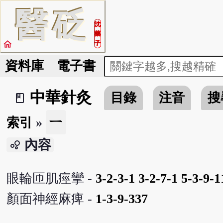
醫
砭
沈
藥
home
子
資料庫
電子書
中華針灸
目錄
注音
搜
book_2
ㄧ
索引
»
內容
bubble_chart
眼輪匝肌痙攣 -
3-2-3-1
3-2-7-1
5-3-9-1
顏面神經麻痺 -
1-3-9-337