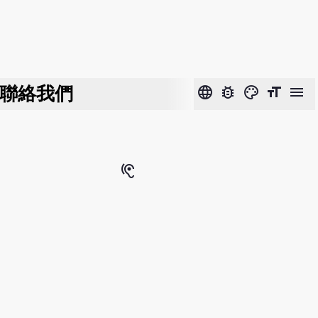
聯絡我們
language
bug_report
color_lens
format_size
menu
hearing