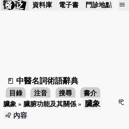
醫 砭
menu
資料庫
電子書
門診地點
預
中醫名詞術語辭典
book_2
目錄
注音
搜尋
書介
hearing
臟象
臟象
»
臟腑功能及其關係
»
bubble_chart
內容