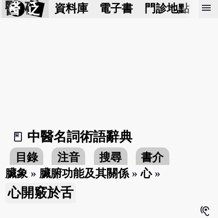
醫 砭
menu
資料庫
電子書
門診地點
預
中醫名詞術語辭典
book_2
目錄
注音
搜尋
書介
臟象
»
臟腑功能及其關係
»
心
»
心開竅於舌
hearing