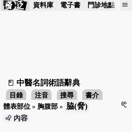
醫 砭
menu
資料庫
電子書
門診地點
預
中醫名詞術語辭典
book_2
目錄
注音
搜尋
書介
hearing
脇(脅)
體表部位
»
胸腹部
»
bubble_chart
內容