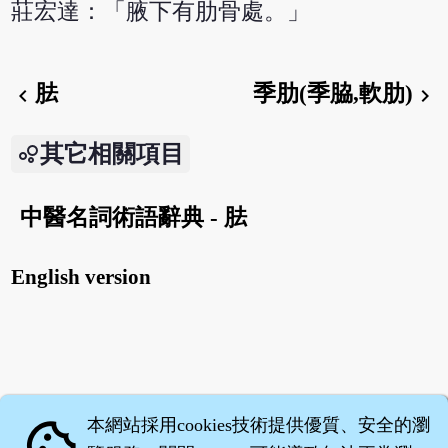
莊宏達：「腋下有肋骨處。」
胠
季肋(季脇,軟肋)
chevron_left
chevron_right
其它相關項目
中醫名詞術語辭典 - 胠
English version
本網站採用cookies技術提供優質、安全的瀏
cookie