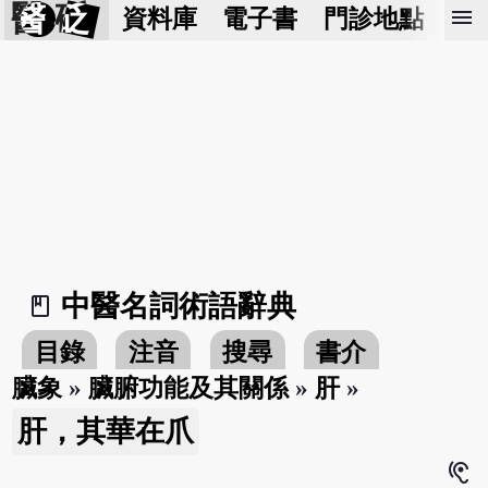
醫 砭
menu
資料庫
電子書
門診地點
預
中醫名詞術語辭典
book_2
目錄
注音
搜尋
書介
臟象
»
臟腑功能及其關係
»
肝
»
肝，其華在爪
hearing