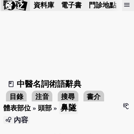
醫 砭
menu
資料庫
電子書
門診地點
預
中醫名詞術語辭典
book_2
目錄
注音
搜尋
書介
hearing
鼻隧
體表部位
»
頭部
»
bubble_chart
內容