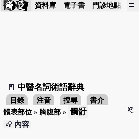
醫 砭
menu
資料庫
電子書
門診地點
預
中醫名詞術語辭典
book_2
目錄
注音
搜尋
書介
hearing
𩩲骬
體表部位
»
胸腹部
»
bubble_chart
內容