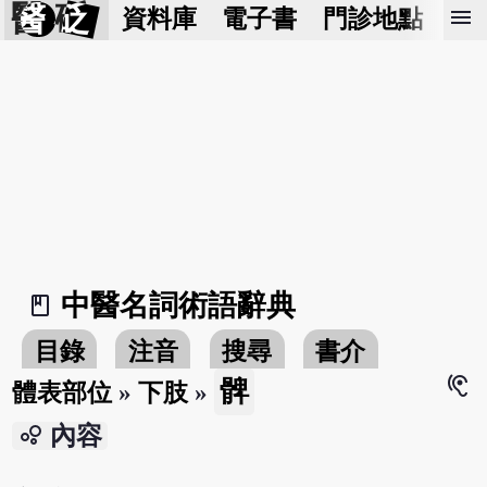
醫 砭
menu
資料庫
電子書
門診地點
預
中醫名詞術語辭典
book_2
目錄
注音
搜尋
書介
hearing
髀
體表部位
»
下肢
»
bubble_chart
內容