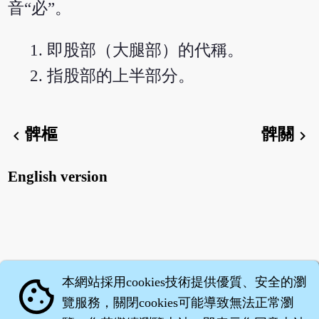
音“必”。
即股部（大腿部）的代稱。
指股部的上半部分。
髀樞
髀關
chevron_left
chevron_right
English version
本網站採用cookies技術提供優質、安全的瀏
cookie
覽服務，關閉cookies可能導致無法正常瀏