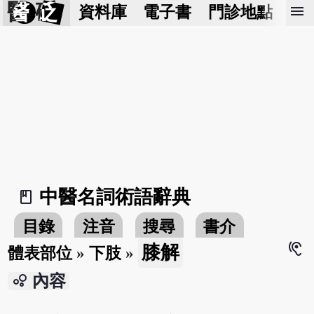
醫 砭
menu
資料庫
電子書
門診地點
預
中醫名詞術語辭典
book_2
目錄
注音
搜尋
書介
hearing
膝解
體表部位
»
下肢
»
bubble_chart
內容