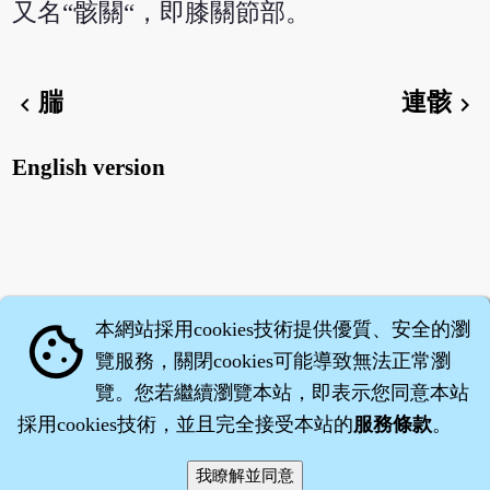
又名“骸關“，即膝關節部。
腨
連骸
chevron_left
chevron_right
English version
本網站採用cookies技術提供優質、安全的瀏
cookie
覽服務，關閉cookies可能導致無法正常瀏
覽。您若繼續瀏覽本站，即表示您同意本站
採用cookies技術，並且完全接受本站的
服務條款
。
智橐‧
醫砭
‧
沈藥子
©2008～2026