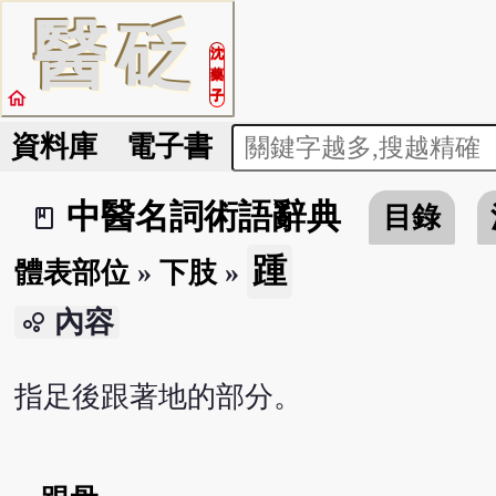
醫
砭
沈
藥
home
子
資料庫
電子書
中醫名詞術語辭典
目錄
book_2
踵
體表部位
»
下肢
»
內容
bubble_chart
指足後跟著地的部分。