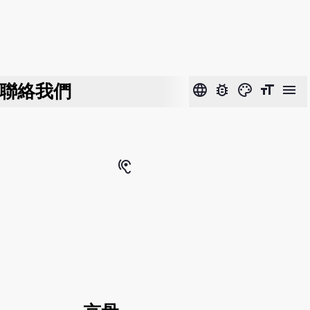
聯絡我們
language
bug_report
color_lens
format_size
menu
hearing