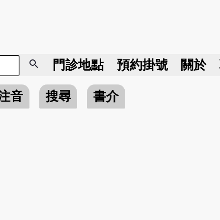
search
門診地點
預約掛號
關於
注音
搜尋
書介