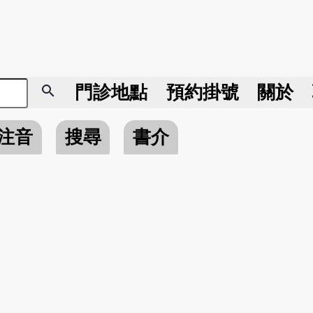
search
門診地點
預約掛號
關於
注音
搜尋
書介