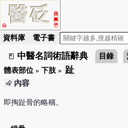
醫
砭
沈
藥
home
子
資料庫
電子書
中醫名詞術語辭典
目錄
book_2
趾
體表部位
»
下肢
»
內容
bubble_chart
即掏趾骨的略稱。