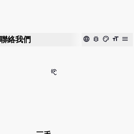
聯絡我們
language
bug_report
color_lens
format_size
menu
hearing