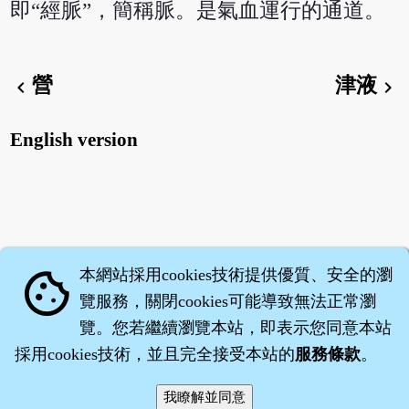
即“經脈”，簡稱脈。是氣血運行的通道。
營
津液
chevron_left
chevron_right
English version
本網站採用cookies技術提供優質、安全的瀏
cookie
覽服務，關閉cookies可能導致無法正常瀏
覽。您若繼續瀏覽本站，即表示您同意本站
採用cookies技術，並且完全接受本站的
服務條款
。
智橐‧
醫砭
‧
沈藥子
©2008～2026