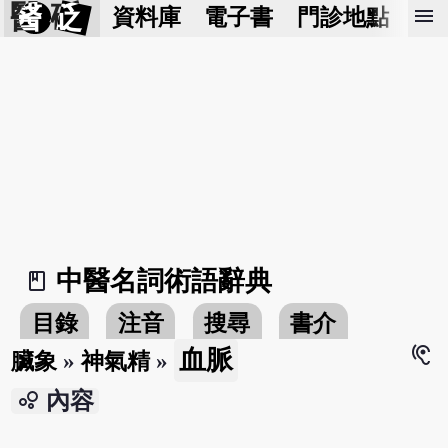
醫 砭
menu
資料庫
電子書
門診地點
預
中醫名詞術語辭典
book_2
目錄
注音
搜尋
書介
hearing
血脈
臟象
»
神氣精
»
bubble_chart
內容