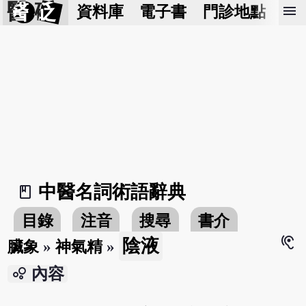
醫 砭
menu
資料庫
電子書
門診地點
預
中醫名詞術語辭典
book_2
目錄
注音
搜尋
書介
hearing
陰液
臟象
»
神氣精
»
bubble_chart
內容