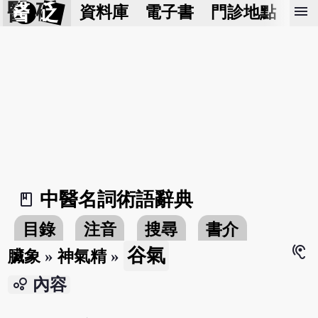
醫 砭
menu
資料庫
電子書
門診地點
預
中醫名詞術語辭典
book_2
目錄
注音
搜尋
書介
hearing
谷氣
臟象
»
神氣精
»
bubble_chart
內容