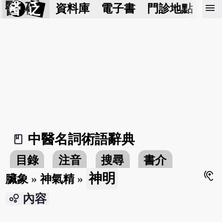
醫 砭
menu
資料庫
電子書
門診地點
預
中醫名詞術語辭典
book_2
目錄
注音
搜尋
書介
hearing
神明
臟象
»
神氣精
»
bubble_chart
內容