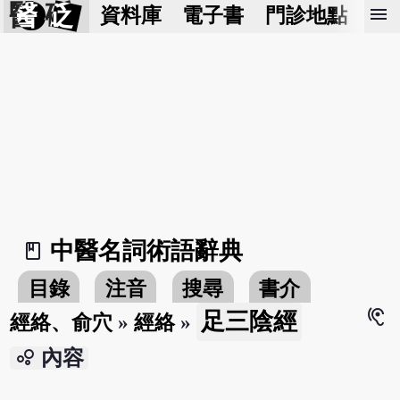
醫 砭
menu
資料庫
電子書
門診地點
預
中醫名詞術語辭典
book_2
目錄
注音
搜尋
書介
hearing
足三陰經
經絡、俞穴
»
經絡
»
bubble_chart
內容