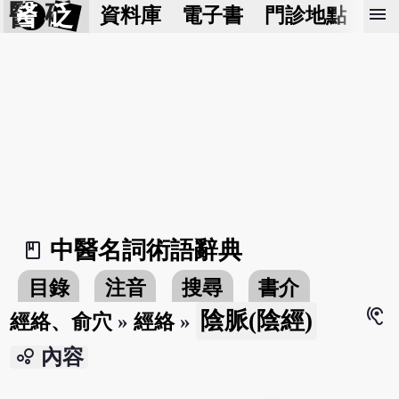
醫 砭
menu
資料庫
電子書
門診地點
預
中醫名詞術語辭典
book_2
目錄
注音
搜尋
書介
hearing
陰脈(陰經)
經絡、俞穴
»
經絡
»
bubble_chart
內容