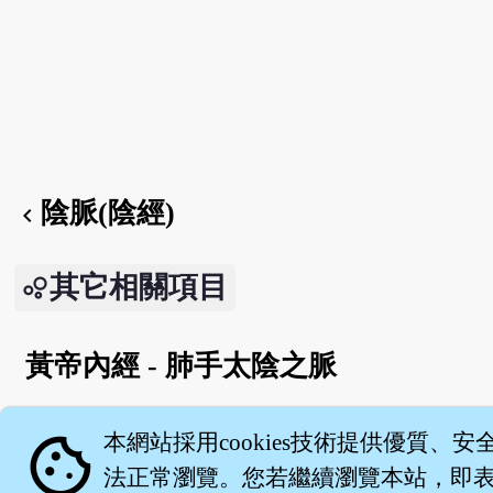
陰脈(陰經)
chevron_left
其它相關項目
黃帝內經 - 肺手太陰之脈
English version
cookie
本網站採用cookies技術提供優質、安
法正常瀏覽。您若繼續瀏覽本站，即表示