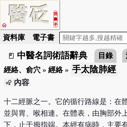
醫
砭
沈
藥
home
子
資料庫
電子書
中醫名詞術語辭典
目錄
book_2
手太陰肺經
經絡、俞穴
»
經絡
»
內容
bubble_chart
十二經脈之一。它的循行路線是：在
並與胃、喉相連。在體表，由胸部外
下，止于拇指端。本經有病時，主要