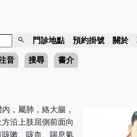
search
門診地點
預約掛號
關於
注音
搜尋
書介
體內，屬肺，絡大腸，
上方沿上肢屈側前面向
有咳嗽、咳血、喘息氣