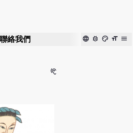
聯絡我們
language
bug_report
color_lens
format_size
menu
hearing