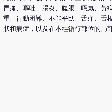
胃痛、嘔吐、腸炎、腹脹、噫氣、黃
重、行動困難、不能平臥、舌痛、舌
狀和病症，以及在本經循行部位的局