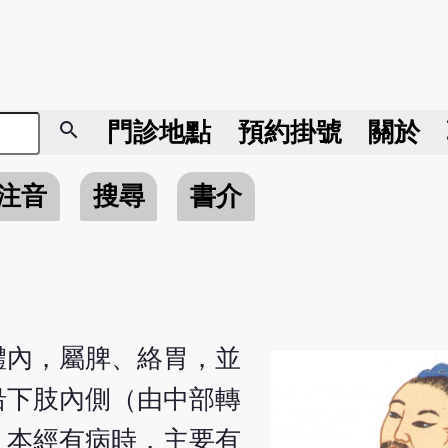
search
門診地點
預約掛號
關於
注音
搜尋
書介
體內，屬脾、絡胃，並
沿下肢內側（由中部轉
，本經有病時，主要有