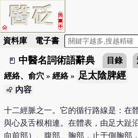
醫
砭
沈
藥
home
子
資料庫
電子書
中醫名詞術語辭典
目錄
book_2
足太陰脾經
經絡、俞穴
»
經絡
»
內容
bubble_chart
十二經脈之一。它的循行路線是：在
與心及舌根相連。在體表，由足大趾
向前部）、腹部、胸部，止于側胸部