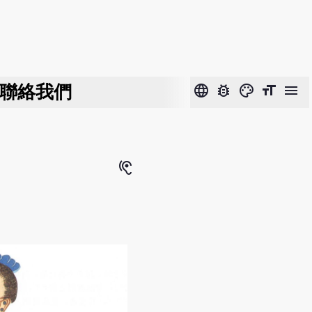
聯絡我們
language
bug_report
color_lens
format_size
menu
hearing