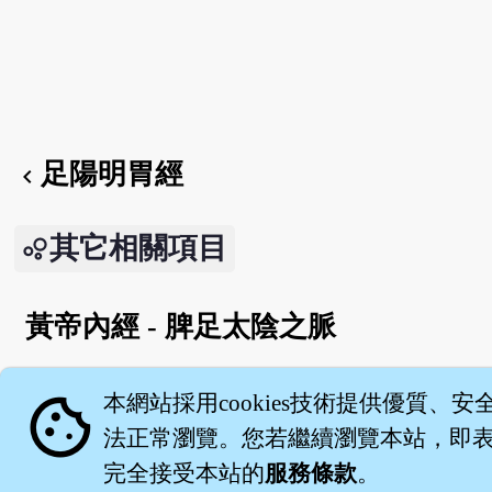
足陽明胃經
chevron_left
其它相關項目
黃帝內經 - 脾足太陰之脈
English version
cookie
本網站採用cookies技術提供優質、安
法正常瀏覽。您若繼續瀏覽本站，即表示
完全接受本站的
服務條款
。