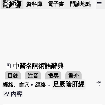
醫 砭
menu
資料庫
電子書
門診地點
預
中醫名詞術語辭典
book_2
目錄
注音
搜尋
書介
hearing
足厥陰肝經
經絡、俞穴
»
經絡
»
bubble_chart
內容