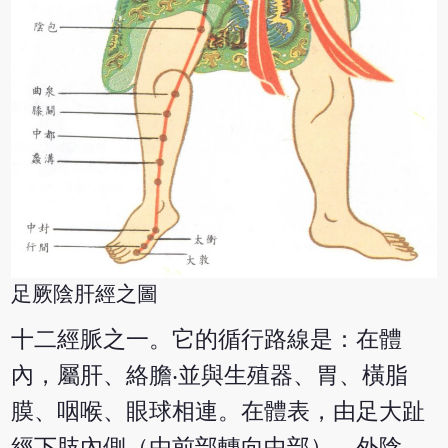
足厥陰肝經之圖
十二經脈之一。它的循行路線是：在體
內，屬肝、絡膽‧並與生殖器、胃、橫脂
膜、咽喉、眼球相連。在體表，由足大趾
經下肢內側（由前部轉向中部）、外陰