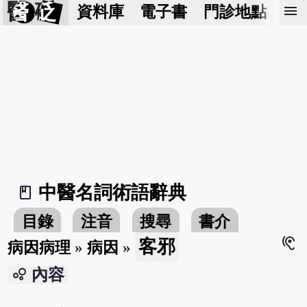
醫 砭
menu
資料庫
電子書
門診地點
預
中醫名詞術語辭典
book_2
目錄
注音
搜尋
書介
hearing
客邪
病因病理
»
病因
»
bubble_chart
內容