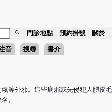
search
門診地點
預約掛號
關於
注音
搜尋
書介
之氣等外邪。這些病邪或先侵犯人體皮
故名。