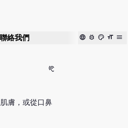
聯絡我們
language
bug_report
color_lens
format_size
menu
hearing
毛肌膚，或從口鼻