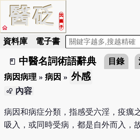
醫
砭
沈
藥
home
子
資料庫
電子書
中醫名詞術語辭典
目錄
book_2
外感
病因病理
»
病因
»
內容
bubble_chart
病因和病症分類，指感受六淫，疫癘
吸入，或同時受病，都是自外而入，