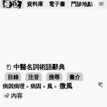
醫 砭
menu
資料庫
電子書
門診地點
預
中醫名詞術語辭典
book_2
目錄
注音
搜尋
書介
hearing
微風
病因病理
»
病因
»
風
»
bubble_chart
內容