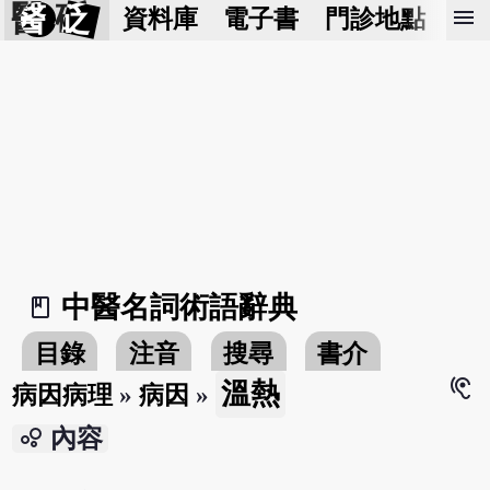
醫 砭
menu
資料庫
電子書
門診地點
預
中醫名詞術語辭典
book_2
目錄
注音
搜尋
書介
hearing
溫熱
病因病理
»
病因
»
bubble_chart
內容