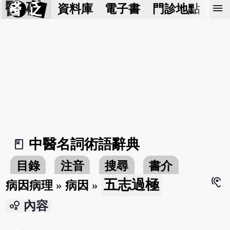
醫 砭
menu
資料庫
電子書
門診地點
預
中醫名詞術語辭典
book_2
目錄
注音
搜尋
書介
hearing
五志過極
病因病理
»
病因
»
bubble_chart
內容