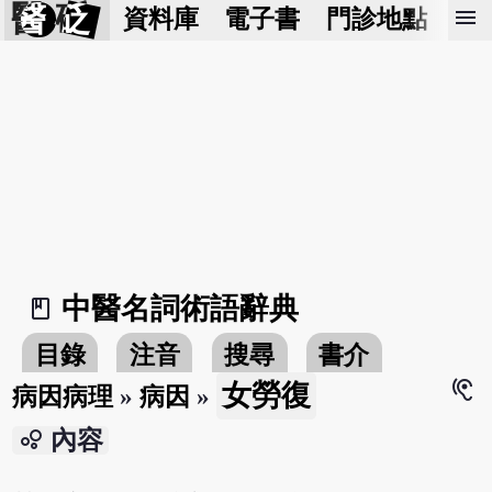
醫 砭
menu
資料庫
電子書
門診地點
預
中醫名詞術語辭典
book_2
目錄
注音
搜尋
書介
hearing
女勞復
病因病理
»
病因
»
bubble_chart
內容