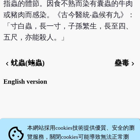
指蟲的體節。因食不熟而染有囊蟲的牛肉
或豬肉而感染。《古今醫統‧蟲候有九》：
「寸白蟲，長一寸，子孫繁生，長至四、
五尺，亦能殺人。」
蚘蟲(蛕蟲)
蠱毒
chevron_left
chevron_right
English version
本網站採用cookies技術提供優質、安全的瀏
cookie
覽服務，關閉cookies可能導致無法正常瀏