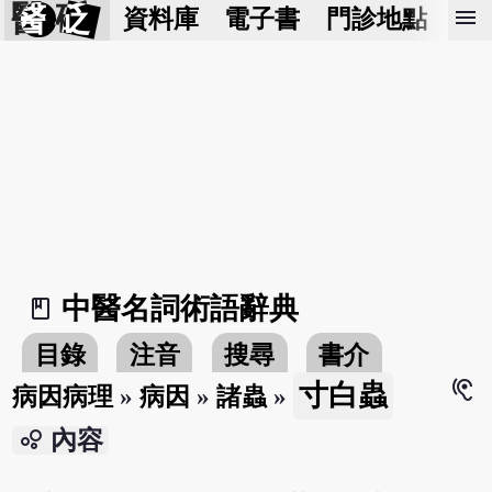
醫 砭
menu
資料庫
電子書
門診地點
預
中醫名詞術語辭典
book_2
目錄
注音
搜尋
書介
hearing
寸白蟲
病因病理
»
病因
»
諸蟲
»
bubble_chart
內容