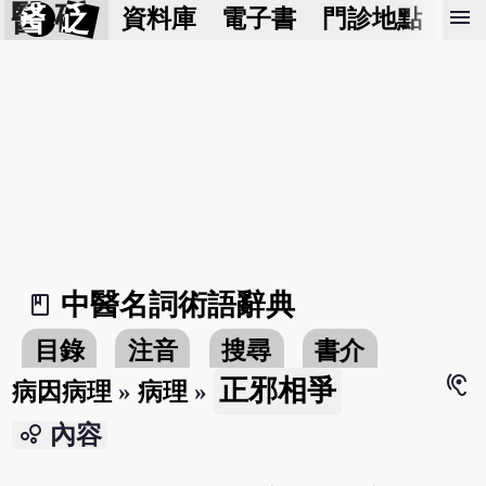
醫 砭
menu
資料庫
電子書
門診地點
預
中醫名詞術語辭典
book_2
目錄
注音
搜尋
書介
hearing
正邪相爭
病因病理
»
病理
»
bubble_chart
內容