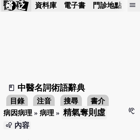
醫 砭
menu
資料庫
電子書
門診地點
預
中醫名詞術語辭典
book_2
目錄
注音
搜尋
書介
hearing
精氣奪則虛
病因病理
»
病理
»
bubble_chart
內容