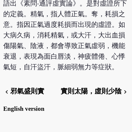
語出《素問‧通評虛實論》。是對虛證所下
的定義。精氣，指人體正氣。奪，耗損之
意。指因正氣過度耗損而出現的虛證。如
大病久病，消耗精氣，或大汗，大出血損
傷陽氣、陰液，都會導致正氣虛弱，機能
衰退，表現為面白唇淡，神疲體倦、心悸
氣短，自汗盜汗，脈細弱無力等症狀。
邪氣盛則實
實則太陽，虛則少陰
chevron_left
chevron_right
English version