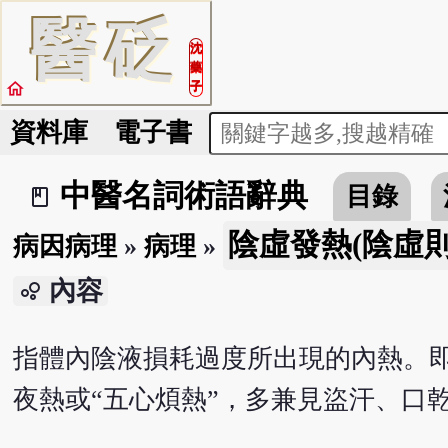
醫
砭
沈
藥
home
子
資料庫
電子書
中醫名詞術語辭典
目錄
book_2
陰虛發熱(陰虛則
病因病理
»
病理
»
內容
bubble_chart
指體內陰液損耗過度所出現的內熱。即
夜熱或“五心煩熱”，多兼見盜汗、口