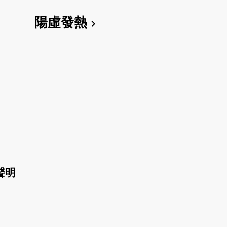
陽虛發熱
chevron_right
聲明