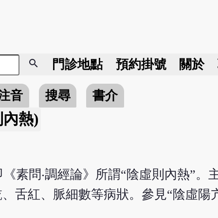
search
門診地點
預約掛號
關於
注音
搜尋
書介
內熱)
《素問‧調經論》所謂“陰虛則內熱”。
乾、舌紅、脈細數等病狀。參見“陰虛陽