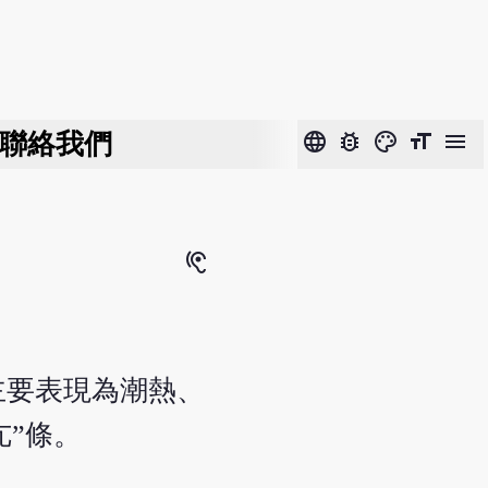
聯絡我們
language
bug_report
color_lens
format_size
menu
hearing
主要表現為潮熱、
亢”條。