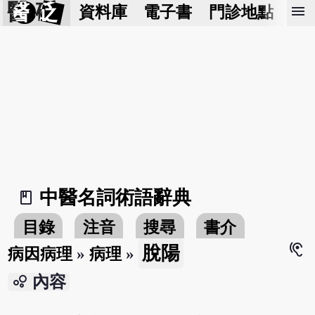
醫 砭
menu
資料庫
電子書
門診地點
預
中醫名詞術語辭典
book_2
目錄
注音
搜尋
書介
hearing
脫陽
病因病理
»
病理
»
bubble_chart
內容