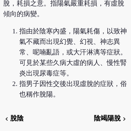
脫，耗損之意。指陽氣嚴重耗損，有虛脫
傾向的病變。
指由於陰寒內盛，陽氣耗傷，以致神
氣不藏而出現幻覺、幻視、神志異
常、呢喃亂語，或大汗淋漓等症狀。
可見於某些久病大虛的病人、慢性腎
炎出現尿毒症等。
指男子因性交後出現虛脫的症狀，俗
也稱作脫陽。
脫陰
陰竭陽脫
chevron_left
chevron_right