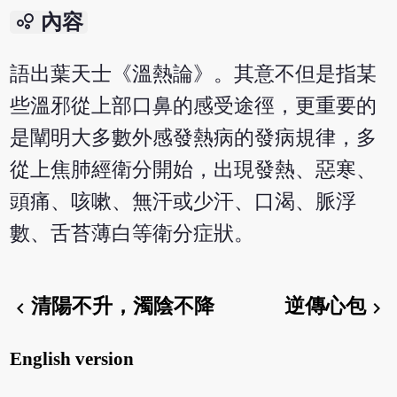
bubble_chart
內容
語出葉天士《溫熱論》。其意不但是指某
些溫邪從上部口鼻的感受途徑，更重要的
是闡明大多數外感發熱病的發病規律，多
從上焦肺經衛分開始，出現發熱、惡寒、
頭痛、咳嗽、無汗或少汗、口渴、脈浮
數、舌苔薄白等衛分症狀。
清陽不升，濁陰不降
逆傳心包
chevron_left
chevron_right
English version