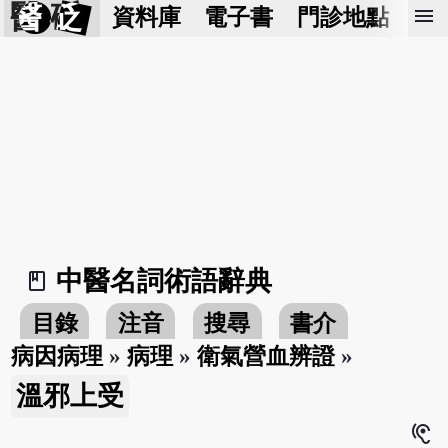
醫 砭
menu
資料庫
電子書
門診地點
預
中醫名詞術語辭典
book_2
目錄
注音
搜尋
書介
病因病理
»
病理
»
衛氣營血辨證
»
溫邪上受
hearing