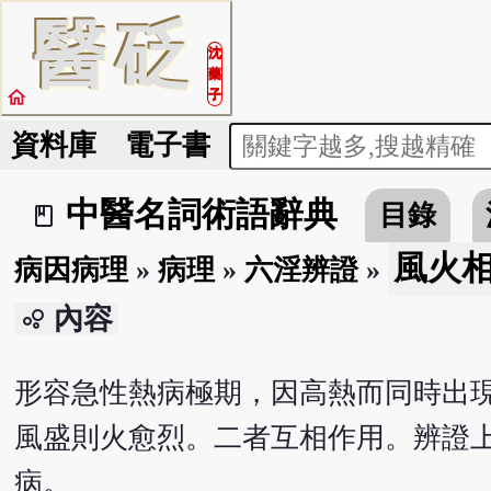
醫
砭
沈
藥
home
子
資料庫
電子書
中醫名詞術語辭典
目錄
book_2
風火
病因病理
»
病理
»
六淫辨證
»
內容
bubble_chart
形容急性熱病極期，因高熱而同時出
風盛則火愈烈。二者互相作用。辨證上
病。