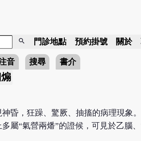
search
門診地點
預約掛號
關於
注音
搜尋
書介
相煽
現神昏，狂躁、驚厥、抽搐的病理現象
多屬“氣營兩燔”的證候，可見於乙腦