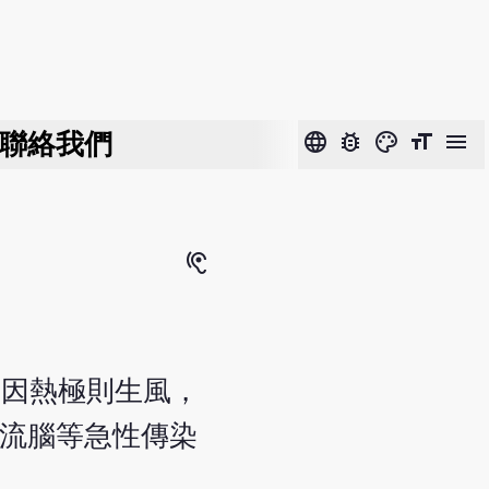
聯絡我們
language
bug_report
color_lens
format_size
menu
hearing
。因熱極則生風，
、流腦等急性傳染