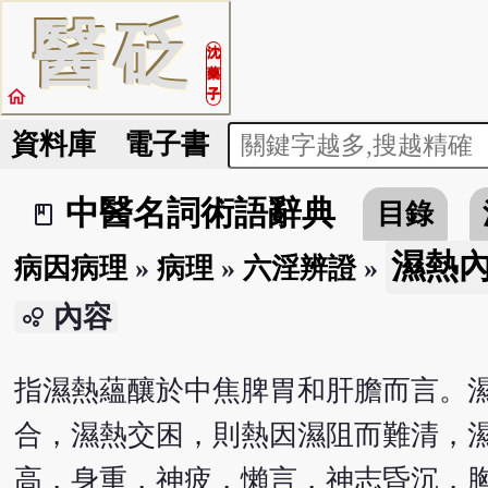
醫
砭
沈
藥
home
子
資料庫
電子書
中醫名詞術語辭典
目錄
book_2
濕熱
病因病理
»
病理
»
六淫辨證
»
內容
bubble_chart
指濕熱蘊釀於中焦脾胃和肝膽而言。
合，濕熱交困，則熱因濕阻而難清，
高，身重，神疲，懶言，神志昏沉，