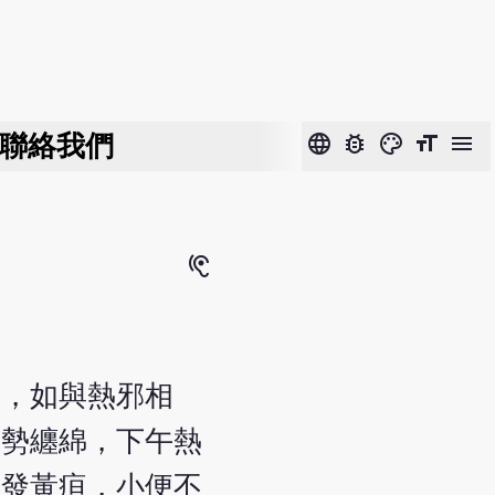
聯絡我們
language
bug_report
color_lens
format_size
menu
hearing
通，如與熱邪相
熱勢纏綿，下午熱
或發黃疸，小便不