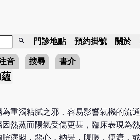
search
門診地點
預約掛號
關於
注音
搜尋
書介
內蘊
濕為重濁粘膩之邪，容易影響氣機的流
濕因熱蒸而陽氣受傷更甚，臨床表現為
胸脘痞悶，惡心，納呆，腹脹，便溏，