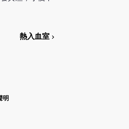
熱入血室
chevron_right
聲明