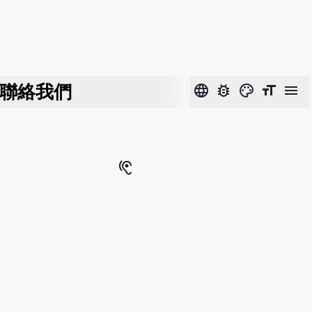
聯絡我們
language
bug_report
color_lens
format_size
menu
hearing