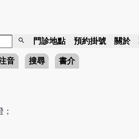
search
門診地點
預約掛號
關於
注音
搜尋
書介
證；