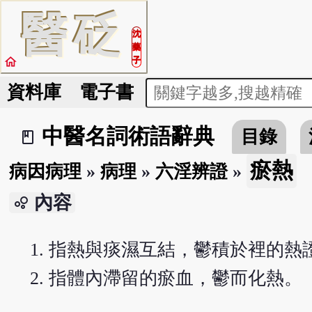
醫
砭
沈
藥
home
子
資料庫
電子書
中醫名詞術語辭典
目錄
book_2
瘀熱
病因病理
»
病理
»
六淫辨證
»
內容
bubble_chart
指熱與痰濕互結，鬱積於裡的熱
指體內滯留的瘀血，鬱而化熱。