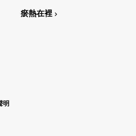
瘀熱在裡
chevron_right
聲明