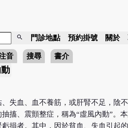
search
門診地點
預約掛號
關於
注音
搜尋
書介
內動
枯、失血、血不養筋，或肝腎不足，陰
抽搐、震顫整症，稱為“虛風內動”。
腎虧損者。其中，因於貧血、失血引起的