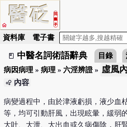
醫
砭
沈
藥
home
子
資料庫
電子書
中醫名詞術語辭典
目錄
book_2
虛風
病因病理
»
病理
»
六淫辨證
»
內容
bubble_chart
病變過程中，由於津液虧損，液少血
等，均可引動肝風，出現眩暈，緩弱的
大吐、大泄、大出血或久病傷陰，肝