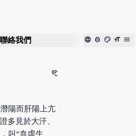
聯絡我們
language
bug_report
color_lens
format_size
menu
hearing
不潛陽而肝陽上亢
本證多見於大汗、
，叫“血虛生