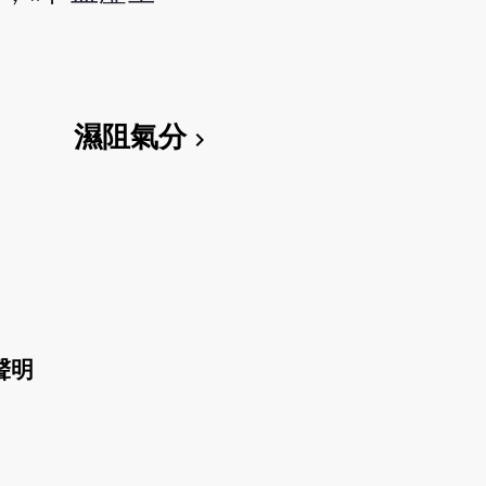
濕阻氣分
chevron_right
聲明