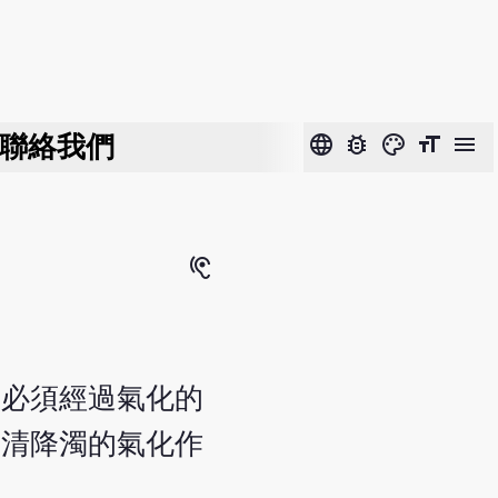
聯絡我們
language
bug_report
color_lens
format_size
menu
hearing
，必須經過氣化的
升清降濁的氣化作