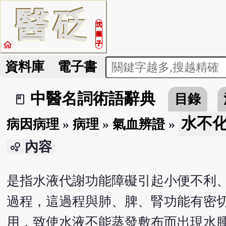
醫
砭
沈
藥
home
子
資料庫
電子書
中醫名詞術語辭典
目錄
book_2
水不
病因病理
»
病理
»
氣血辨證
»
內容
bubble_chart
是指水液代謝功能障礙引起小便不利
過程，這過程與肺、脾、腎功能有密
用，致使水液不能蒸發敷布而出現水