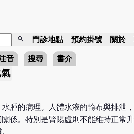
search
門診地點
預約掛號
關於
注音
搜尋
書介
化氣
、水腫的病理。人體水液的輸布與排泄
切關係。特別是腎陽虛則不能維持正常
腫。