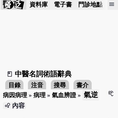
醫 砭
menu
資料庫
電子書
門診地點
預
中醫名詞術語辭典
book_2
目錄
注音
搜尋
書介
hearing
氣逆
病因病理
»
病理
»
氣血辨證
»
bubble_chart
內容