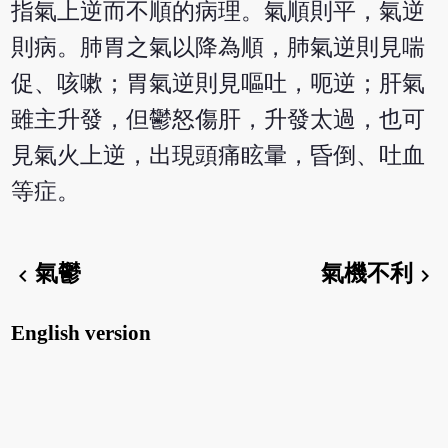
指氣上逆而不順的病理。氣順則平，氣逆
則病。肺胃之氣以降為順，肺氣逆則見喘
促、咳嗽；胃氣逆則見嘔吐，呃逆；肝氣
雖主升發，但鬱怒傷肝，升發太過，也可
見氣火上逆，出現頭痛眩暈，昏倒、吐血
等症。
氣鬱
氣機不利
chevron_left
chevron_right
English version