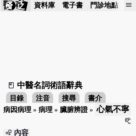
醫 砭
menu
資料庫
電子書
門診地點
預
中醫名詞術語辭典
book_2
目錄
注音
搜尋
書介
心氣不寧
病因病理
»
病理
»
臟腑辨證
»
hearing
bubble_chart
內容