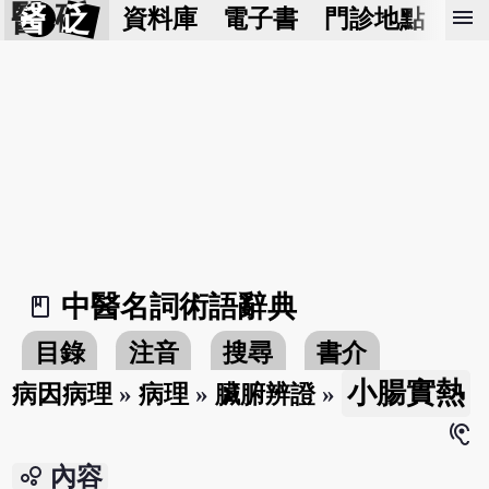
醫 砭
menu
資料庫
電子書
門診地點
預
中醫名詞術語辭典
book_2
目錄
注音
搜尋
書介
小腸實熱
病因病理
»
病理
»
臟腑辨證
»
hearing
bubble_chart
內容