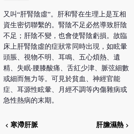
又叫“肝腎陰虛”。肝和腎在生理上是互相
資生密切聯繫的。腎陰不足必然導致肝陰
不足；肝陰不變，也會使腎陰虧損。故臨
床上肝腎陰虛的症狀常同時出現，如眩暈
頭脹、視物不明、耳鳴、五心煩熱、遺
精、失眠‧腰膝酸痛、舌紅少津、脈弦細數
或細而無力等。可見於貧血、神經官能
症、耳源性眩暈、月經不調等內傷雜病或
急性熱病的末期。
寒滯肝脈
肝膽濕熱
chevron_left
chevron_right