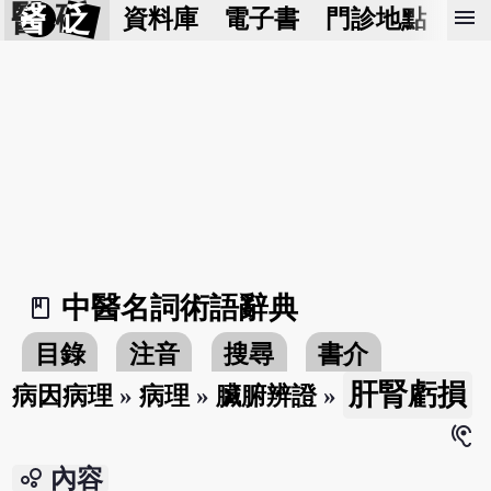
醫 砭
menu
資料庫
電子書
門診地點
預
中醫名詞術語辭典
book_2
目錄
注音
搜尋
書介
肝腎虧損
病因病理
»
病理
»
臟腑辨證
»
hearing
bubble_chart
內容