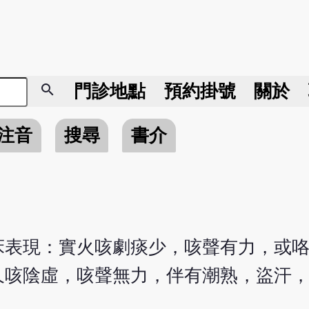
search
門診地點
預約掛號
關於
注音
搜尋
書介
床表現：實火咳劇痰少，咳聲有力，或
久咳陰虛，咳聲無力，伴有潮熟，盜汗