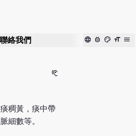
聯絡我們
language
bug_report
color_lens
format_size
menu
hearing
咯痰稠黃，痰中帶
，脈細數等。