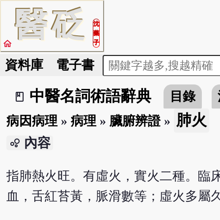
醫
砭
沈
藥
home
子
資料庫
電子書
中醫名詞術語辭典
目錄
book_2
肺火
病因病理
»
病理
»
臟腑辨證
»
內容
bubble_chart
指肺熱火旺。有虛火，實火二種。臨
血，舌紅苔黃，脈滑數等；虛火多屬