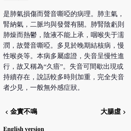
是肺氣損傷而聲音嘶啞的病理。肺主氣，
腎納氣，二脈均與發聲有關。肺腎陰虧則
肺燥而熱鬱，陰液不能上承，咽喉失于濡
潤，故聲音嘶啞。多見於晚期結核病，慢
性喉炎等。本病多屬虛證，失音呈慢性進
行，故又稱為“久瘖”。失音可間歇出現或
持續存在，說話較多時則加重，完全失音
者少見，一般無外感症狀。
金實不鳴
大腸虛
chevron_left
chevron_right
English version