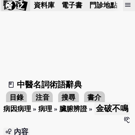
醫 砭
menu
資料庫
電子書
門診地點
預
中醫名詞術語辭典
book_2
目錄
注音
搜尋
書介
金破不鳴
病因病理
»
病理
»
臟腑辨證
»
hearing
bubble_chart
內容