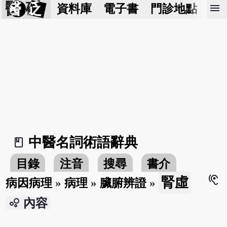
醫 砭
menu
資料庫
電子書
門診地點
預
中醫名詞術語辭典
book_2
目錄
注音
搜尋
書介
hearing
腎虛
病因病理
»
病理
»
臟腑辨證
»
bubble_chart
內容