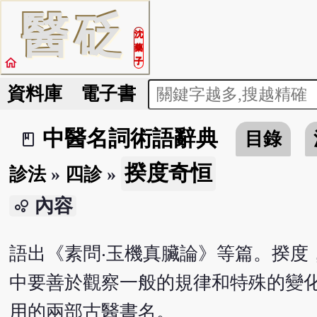
醫
砭
沈
藥
home
子
資料庫
電子書
中醫名詞術語辭典
目錄
book_2
揆度奇恒
診法
»
四診
»
內容
bubble_chart
語出《素問‧玉機真臟論》等篇。揆度
中要善於觀察一般的規律和特殊的變
用的兩部古醫書名。