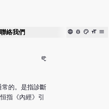
聯絡我們
language
bug_report
color_lens
format_size
menu
hearing
通常的。是指診斷
奇恒指《內經》引