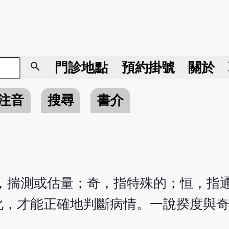
search
門診地點
預約掛號
關於
注音
搜尋
書介
，揣測或估量；奇，指特殊的；恒，指
化，才能正確地判斷病情。一說揆度與