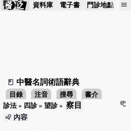
醫 砭
menu
資料庫
電子書
門診地點
預
中醫名詞術語辭典
book_2
目錄
注音
搜尋
書介
hearing
察目
診法
»
四診
»
望診
»
bubble_chart
內容