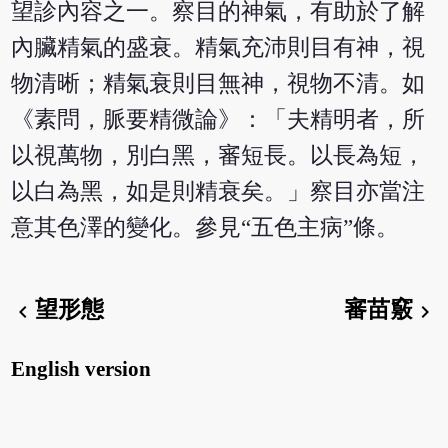
望診內容之一。察目的神氣，有助於了解
內臟精氣的盛衰。精氣充沛則目有神，視
物清晰；精氣衰則目無神，視物不清。如
《素問，脈要精微論》：「夫精明者，所
以視萬物，別白黑，審短長。以長為短，
以白為黑，如是則精衰矣。」察目亦當注
意其色澤的變化。參見“五色主病”條。
望形態
審苗竅
chevron_left
chevron_right
English version