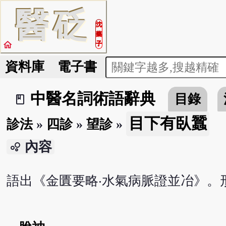
醫
砭
沈
藥
home
子
資料庫
電子書
中醫名詞術語辭典
目錄
book_2
目下有臥蠶
診法
»
四診
»
望診
»
內容
bubble_chart
語出《金匱要略‧水氣病脈證並冶》。