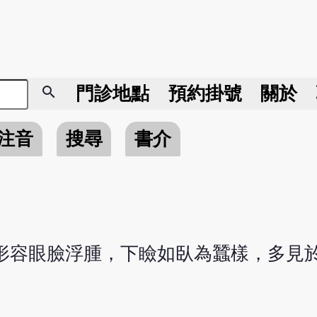
search
門診地點
預約掛號
關於
注音
搜尋
書介
形容眼臉浮腫，下瞼如臥為蠶樣，多見