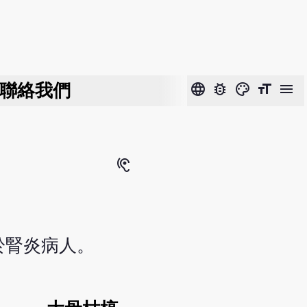
聯絡我們
language
bug_report
color_lens
format_size
menu
hearing
於腎炎病人。